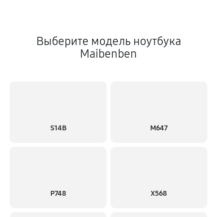
Выберите модель ноутбука
Maibenben
S14B
M647
P748
X568