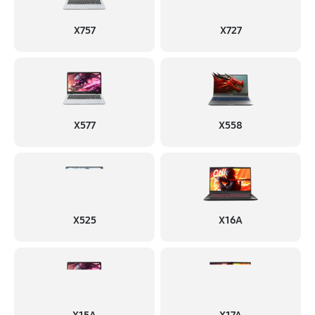
X757
X727
X577
X558
X525
X16A