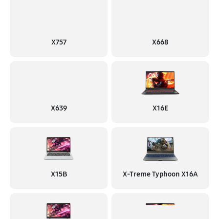
X757
X668
X639
X16E
X15B
X-Treme Typhoon X16A